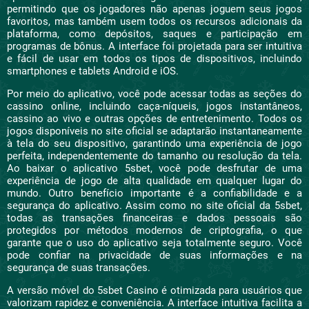
permitindo que os jogadores não apenas joguem seus jogos
favoritos, mas também usem todos os recursos adicionais da
plataforma, como depósitos, saques e participação em
programas de bônus. A interface foi projetada para ser intuitiva
e fácil de usar em todos os tipos de dispositivos, incluindo
smartphones e tablets Android e iOS.
Por meio do aplicativo, você pode acessar todas as seções do
cassino online, incluindo caça-níqueis, jogos instantâneos,
cassino ao vivo e outras opções de entretenimento. Todos os
jogos disponíveis no site oficial se adaptarão instantaneamente
à tela do seu dispositivo, garantindo uma experiência de jogo
perfeita, independentemente do tamanho ou resolução da tela.
Ao baixar o aplicativo 5sbet, você pode desfrutar de uma
experiência de jogo de alta qualidade em qualquer lugar do
mundo. Outro benefício importante é a confiabilidade e a
segurança do aplicativo. Assim como no site oficial da 5sbet,
todas as transações financeiras e dados pessoais são
protegidos por métodos modernos de criptografia, o que
garante que o uso do aplicativo seja totalmente seguro. Você
pode confiar na privacidade de suas informações e na
segurança de suas transações.
A versão móvel do 5sbet Casino é otimizada para usuários que
valorizam rapidez e conveniência. A interface intuitiva facilita a