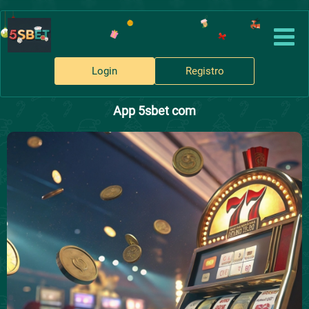
Login
Registro
App 5sbet com