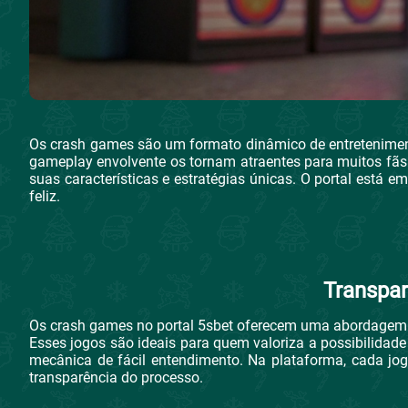
Os crash games são um formato dinâmico de entreteniment
gameplay envolvente os tornam atraentes para muitos fãs 
suas características e estratégias únicas. O portal está
feliz.
Transpar
Os crash games no portal 5sbet oferecem uma abordagem m
Esses jogos são ideais para quem valoriza a possibilidad
mecânica de fácil entendimento. Na plataforma, cada jog
transparência do processo.