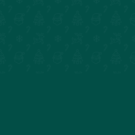
Apostas
Cassino
Slot
Crash Games
Bônus
Login
App
Feito com 💚 para brasileiros!