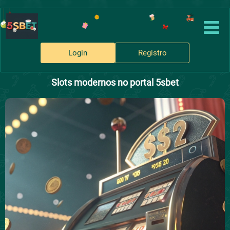
Login
Registro
Slots modernos no portal 5sbet