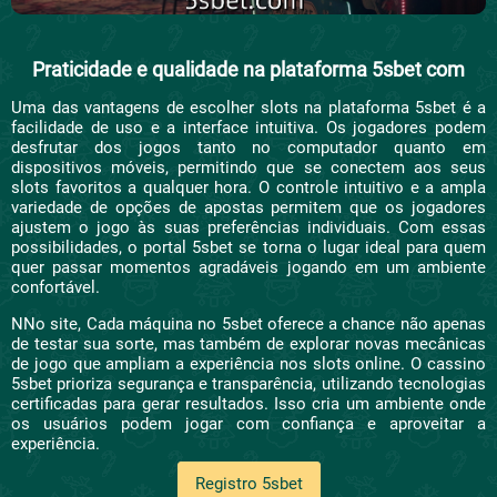
Praticidade e qualidade na plataforma 5sbet com
Uma das vantagens de escolher slots na plataforma 5sbet é a
facilidade de uso e a interface intuitiva. Os jogadores podem
desfrutar dos jogos tanto no computador quanto em
dispositivos móveis, permitindo que se conectem aos seus
slots favoritos a qualquer hora. O controle intuitivo e a ampla
variedade de opções de apostas permitem que os jogadores
ajustem o jogo às suas preferências individuais. Com essas
possibilidades, o portal 5sbet se torna o lugar ideal para quem
quer passar momentos agradáveis jogando em um ambiente
confortável.
NNo site, Cada máquina no 5sbet oferece a chance não apenas
de testar sua sorte, mas também de explorar novas mecânicas
de jogo que ampliam a experiência nos slots online. O cassino
5sbet prioriza segurança e transparência, utilizando tecnologias
certificadas para gerar resultados. Isso cria um ambiente onde
os usuários podem jogar com confiança e aproveitar a
experiência.
Registro 5sbet